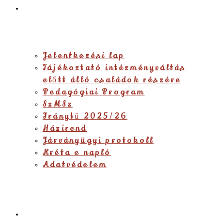
Dokumentumok
Jelentkezési lap
Tájékoztató intézményváltás
előtt álló családok részére
Pedagógiai Program
SzMSz
Iránytű 2025/26
Házirend
Járványügyi protokoll
Kréta e napló
Adatvédelem
Eseménynaptár