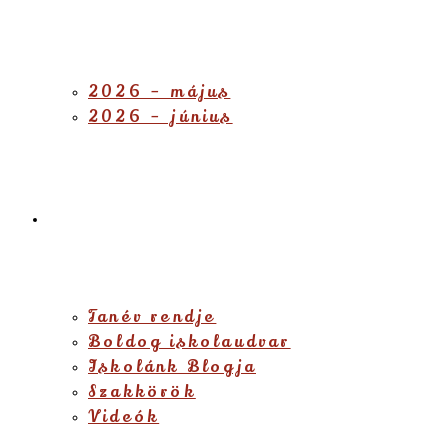
2026 – május
2026 – június
Diákjainknak
Tanév rendje
Boldog iskolaudvar
Iskolánk Blogja
Szakkörök
Videók