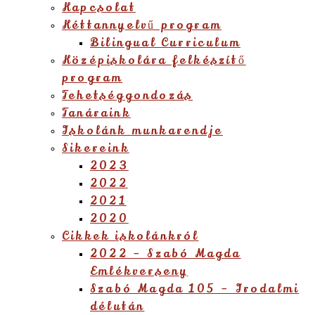
Kapcsolat
Kéttannyelvű program
Bilingual Curriculum
Középiskolára felkészítő
program
Tehetséggondozás
Tanáraink
Iskolánk munkarendje
Sikereink
2023
2022
2021
2020
Cikkek iskolánkról
2022 – Szabó Magda
Emlékverseny
Szabó Magda 105 – Irodalmi
délután