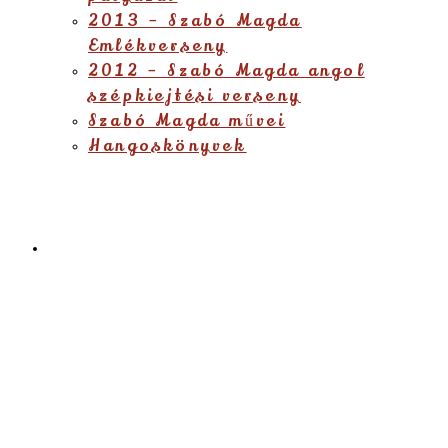
2013 – Szabó Magda
Emlékverseny
2012 – Szabó Magda angol
szépkiejtési verseny
Szabó Magda művei
Hangoskönyvek
Étlap
Menu
Close