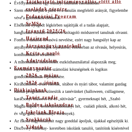
Tájékoztató intézményváltás előtt álló
Évfolyamonként egy osztályt indítunk iskolánkban.
családok részére
Szem előtt tartjuk a játék és a tanulás megfelelő arányát, figyelembe
Pedagógiai Program
véve a gyermekek életkorát.
SzMSz
Elsőseink nyugodt légkörben sajátítják el a tudás alapjait,
Iránytű 2025/26
hangoztató-elemző-összetevő-szótagoló módszerrel tanulnak olvasni.
Házirend
Fontos a tanulók olvasóvá nevelése, ezért nagy hangsúlyt kap az
Járványügyi protokoll
anyanyelvi képességek fejlesztése, elsősorban az olvasás, helyesírás,
Kréta e napló
kommunikáció területén.
Adatvédelem
A matematikai ismereteket eszközhasználattal alapozzák meg;
Eseménynaptár
törekszünk a gyerekek számolási készségének és logikus
2026 – május
gondolkodásának fejlesztésére.
2026 – június
Kirándulások, erdei iskolák, sítábor és nyári tábor, valamint gazdag
Diákjainknak
iskolai programok színesítik a tanévünket (halloween, csillagmese,
Tanév rendje
karácsonyi műsoros est és „sütivásár”, gyermeknapi hét, „Szabó
Boldog iskolaudvar
Magda napok”, természettudományi hét, családi piknik, alkotó hét,
Iskolánk Blogja
év végi gála, tanulmányi versenyek).
Szakkörök
Az iskola hagyományait nagy gonddal ápoljuk, újakkal egészítjük ki.
Videók
Discovery Saturday- keretében iskolánk tanulói, tanítóink kíséretével