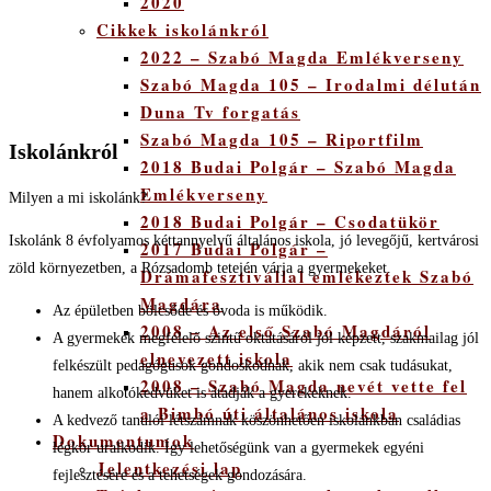
2020
Cikkek iskolánkról
2022 – Szabó Magda Emlékverseny
Szabó Magda 105 – Irodalmi délután
Duna Tv forgatás
Szabó Magda 105 – Riportfilm
Iskolánkról
2018 Budai Polgár – Szabó Magda
Emlékverseny
Milyen a mi iskolánk?
2018 Budai Polgár – Csodatükör
Iskolánk 8 évfolyamos kéttannyelvű általános iskola, jó levegőjű, kertvárosi
2017 Budai Polgár –
zöld környezetben, a Rózsadomb tetején várja a gyermekeket.
Drámafesztivállal emlékeztek Szabó
Magdára
Az épületben bölcsőde és óvoda is működik.
2008 – Az első Szabó Magdáról
A gyermekek megfelelő szintű oktatásáról jól képzett, szakmailag jól
elnevezett iskola
felkészült pedagógusok gondoskodnak, akik nem csak tudásukat,
2008 – Szabó Magda nevét vette fel
hanem alkotókedvüket is átadják a gyerekeknek.
a Bimbó úti általános iskola
A kedvező tanulói létszámnak köszönhetően iskolánkban családias
Dokumentumok
légkör uralkodik. Így lehetőségünk van a gyermekek egyéni
Jelentkezési lap
fejlesztésére és a tehetségek gondozására.