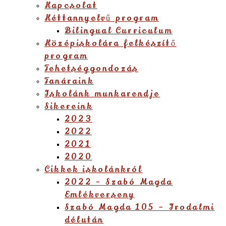
Kapcsolat
Kéttannyelvű program
Bilingual Curriculum
Középiskolára felkészítő
program
Tehetséggondozás
Tanáraink
Iskolánk munkarendje
Sikereink
2023
2022
2021
2020
Cikkek iskolánkról
2022 – Szabó Magda
Emlékverseny
Szabó Magda 105 – Irodalmi
délután