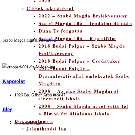
2020
Cikkek iskolánkról
2022 – Szabó Magda Emlékverseny
Szabó Magda 105 – Irodalmi délután
Duna Tv forgatás
Szabó Magda 105 – Riportfilm
Szabó Magda digitalizált
művei
2018 Budai Polgár – Szabó Magda
Emlékverseny
2018 Budai Polgár – Csodatükör
2017 Budai Polgár –
Drámafesztivállal emlékeztek Szabó
Kapcsolat
Magdára
2008 – Az első Szabó Magdáról
1026 Bp. Gábor Áron utca 47.
elnevezett iskola
2008 – Szabó Magda nevét vette fel
Blog
a Bimbó úti általános iskola
Dokumentumok
Iskolánk blogja
Jelentkezési lap