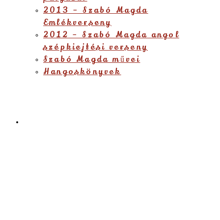
2013 – Szabó Magda
Emlékverseny
2012 – Szabó Magda angol
szépkiejtési verseny
Szabó Magda művei
Hangoskönyvek
Étlap
Menu
Close