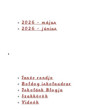
2026 – május
2026 – június
Diákjainknak
Tanév rendje
Boldog iskolaudvar
Iskolánk Blogja
Szakkörök
Videók