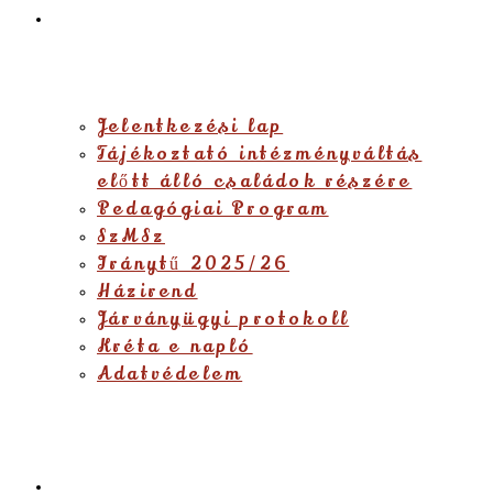
Dokumentumok
Jelentkezési lap
Tájékoztató intézményváltás
előtt álló családok részére
Pedagógiai Program
SzMSz
Iránytű 2025/26
Házirend
Járványügyi protokoll
Kréta e napló
Adatvédelem
Eseménynaptár