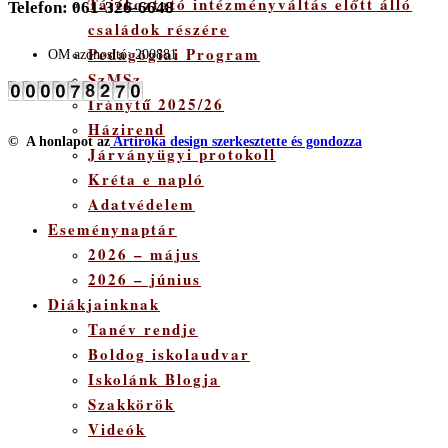
Tájékoztató intézményváltás előtt álló
Telefon: 061-326-6648
családok részére
Pedagógiai Program
OM azonosító: 200881
SzMSz
Iránytű 2025/26
Házirend
©
A honlapot az
Artiroka design szerkesztette és gondozza
Járványügyi protokoll
Kréta e napló
Adatvédelem
Eseménynaptár
2026 – május
2026 – június
Diákjainknak
Tanév rendje
Boldog iskolaudvar
Iskolánk Blogja
Szakkörök
Videók