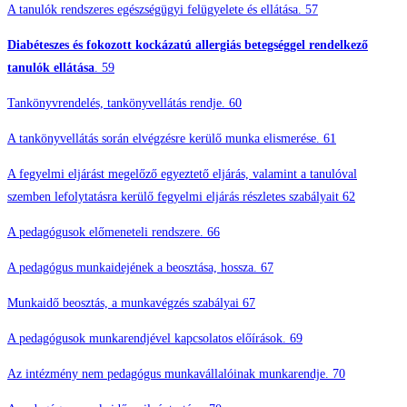
A tanulók rendszeres egészségügyi felügyelete és ellátása. 57
Diabéteszes és fokozott kockázatú allergiás betegséggel rendelkező
tanulók ellátása
. 59
Tankönyvrendelés, tankönyvellátás rendje. 60
A tankönyvellátás során elvégzésre kerülő munka elismerése. 61
A fegyelmi eljárást megelőző egyeztető eljárás, valamint a tanulóval
szemben lefolytatásra kerülő fegyelmi eljárás részletes szabályait 62
A pedagógusok előmeneteli rendszere. 66
A pedagógus munkaidejének a beosztása, hossza. 67
Munkaidő beosztás, a munkavégzés szabályai 67
A pedagógusok munkarendjével kapcsolatos előírások. 69
Az intézmény nem pedagógus munkavállalóinak munkarendje. 70