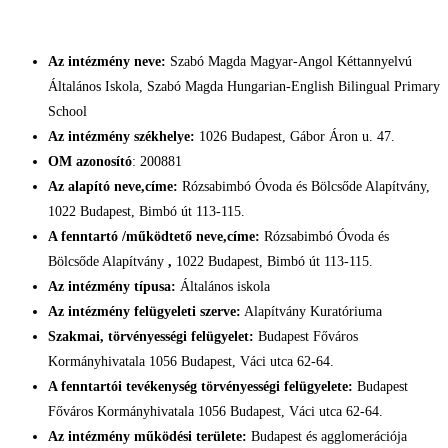
Az intézmény neve:
Szabó Magda Magyar-Angol Kéttannyelvú
Általános Iskola, Szabó Magda Hungarian-English Bilingual Primary
School
Az intézmény székhelye:
1026 Budapest, Gábor Áron u. 47.
OM azonosító
: 200881
Az alapító neve,címe:
Rózsabimbó Óvoda és Bölcsőde Alapítvány,
1022 Budapest, Bimbó út 113-115.
A fenntartó /működtető neve,címe:
Rózsabimbó Óvoda és
Bölcsőde Alapítvány
,
1022 Budapest, Bimbó út 113-115.
Az intézmény típusa:
Általános iskola
Az intézmény felügyeleti szerve:
Alapítvány Kuratóriuma
Szakmai, törvényességi felügyelet:
Budapest Főváros
Kormányhivatala 1056 Budapest, Váci utca 62-64.
A fenntartói tevékenység törvényességi felügyelete:
Budapest
Főváros Kormányhivatala 1056 Budapest, Váci utca 62-64.
Az intézmény működési területe:
Budapest és agglomerációja