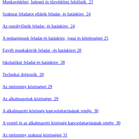
Munkavédelmi, baleseti és tűzvédelmi felelősök. 23
Szakmai feladatot ellátók feladat- és hatásköre. 24
Az osztályfőnök feladat- és hatásköre. 24
A pedagógusok feladat-és hatásköre, jogai és kötelességei 25
Egyéb munkakörök feladat –és hatáskörei 28
Iskolatitkár feladat-és hatásköre. 28
Technikai dolgozók. 28
Az intézmény közösségei 29
Az alkalmazottak közössége. 29
A alkalmazotti közösség kapcsolattartásának rendje. 30
A vezető és az alkalmazotti közösség kapcsolattartásának rendje. 30
Az intézmény szakmai közösségei 31