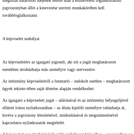
megbízás határozott idejének letelte után a köznevelési foglalkoztatotti
jogviszonyban állót a kinevezése szerinti munkakörében kell
továbbfoglalkoztatni.
A képviselet szabályai
Az képviseletére az igazgató jogosult, aki ezt a jogát meghatározott
esetekben átruházhatja más személyre vagy szervezetre.
Az intézmény képviseletéről a fenntartó – indokolt esetben – meghatározott
ügyek tekinte-tében saját döntése alapján rendelkezhet.
Az igazgató a képviseleti jogát – aláírásával és az intézmény bélyegzőjével
ellátott írásos nyilatkozatában – az általa kijelölt személyre ruházhatja át,
kivéve a jogviszony létesítésével, módosításával és megszüntetésével
kapcsolatos nyilatkozatok megtételét.