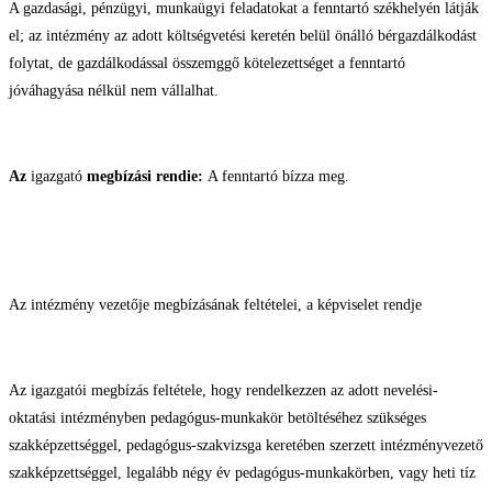
A gazdasági, pénzügyi, munkaügyi feladatokat a fenntartó székhelyén látják
el; az intézmény az adott költségvetési keretén belül önálló bérgazdálkodást
folytat, de gazdálkodással összemggő kötelezettséget a fenntartó
jóváhagyása nélkül nem vállalhat.
Az
igazgató
megbízási rendie:
A fenntartó bízza meg.
Az intézmény vezetője megbízásának feltételei, a képviselet rendje
Az igazgatói megbízás feltétele, hogy rendelkezzen az adott nevelési-
oktatási intézményben pedagógus-munkakör betöltéséhez szükséges
szakképzettséggel, pedagógus-szakvizsga keretében szerzett intézményvezető
szakképzettséggel, legalább négy év pedagógus-munkakörben, vagy heti tíz