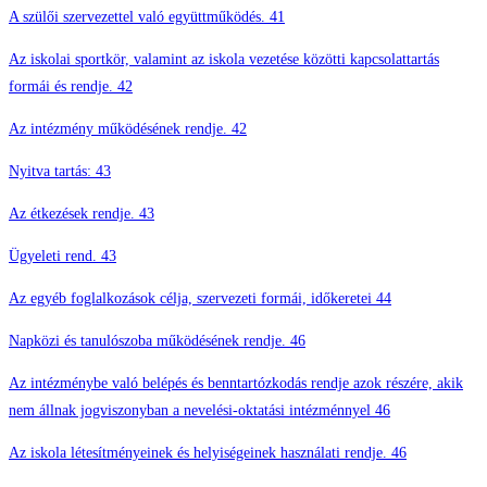
A szülői szervezettel való együttműködés. 41
Az iskolai sportkör, valamint az iskola vezetése közötti kapcsolattartás
formái és rendje. 42
Az intézmény működésének rendje. 42
Nyitva tartás: 43
Az étkezések rendje. 43
Ügyeleti rend. 43
Az egyéb foglalkozások célja, szervezeti formái, időkeretei 44
Napközi és tanulószoba működésének rendje. 46
Az intézménybe való belépés és benntartózkodás rendje azok részére, akik
nem állnak jogviszonyban a nevelési-oktatási intézménnyel 46
Az iskola létesítményeinek és helyiségeinek használati rendje. 46