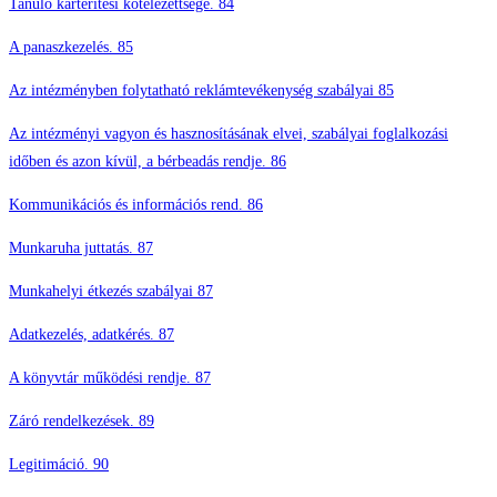
Tanuló kártérítési kötelezettsége. 84
A panaszkezelés. 85
Az intézményben folytatható reklámtevékenység szabályai 85
Az intézményi vagyon és hasznosításának elvei, szabályai foglalkozási
időben és azon kívül, a bérbeadás rendje. 86
Kommunikációs és információs rend. 86
Munkaruha juttatás. 87
Munkahelyi étkezés szabályai 87
Adatkezelés, adatkérés. 87
A könyvtár működési rendje. 87
Záró rendelkezések. 89
Legitimáció. 90