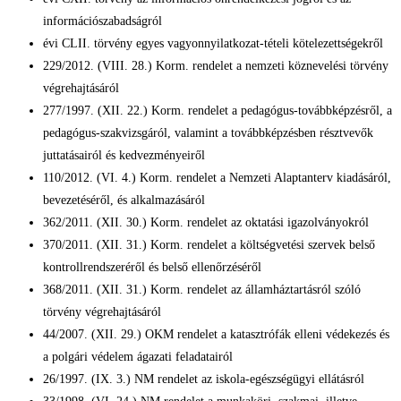
információszabadságról
évi CLII. törvény egyes vagyonnyilatkozat-tételi kötelezettségekről
229/2012. (VIII. 28.) Korm. rendelet a nemzeti köznevelési törvény
végrehajtásáról
277/1997. (XII. 22.) Korm. rendelet a pedagógus-továbbképzésről, a
pedagógus-szakvizsgáról, valamint a továbbképzésben résztvevők
juttatásairól és kedvezményeiről
110/2012. (VI. 4.) Korm. rendelet a Nemzeti Alaptanterv kiadásáról,
bevezetéséről, és alkalmazásáról
362/2011. (XII. 30.) Korm. rendelet az oktatási igazolványokról
370/2011. (XII. 31.) Korm. rendelet a költségvetési szervek belső
kontrollrendszeréről és belső ellenőrzéséről
368/2011. (XII. 31.) Korm. rendelet az államháztartásról szóló
törvény végrehajtásáról
44/2007. (XII. 29.) OKM rendelet a katasztrófák elleni védekezés és
a polgári védelem ágazati feladatairól
26/1997. (IX. 3.) NM rendelet az iskola-egészségügyi ellátásról