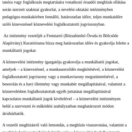
tanóra vagy foglalkozás megtartására vonatkozó óraadói megbízás ellátása
során szerzett szakmai gyakorlat, a nevelési-oktatási intézményben
pedagógus-munkakörben fennálló, határozatlan időre, teljes munkaidőre
szóló kinevezéssel köznevelési foglalkoztatotti jogviszonyban.
Az intézmény vezetőjét a Fenntartó (Rózsabimbó Óvoda és Bölcsőde
Alapítvány) Kuratóriuma bízza meg határozatlan időre és gyakrolja felette a
munkáltatói jogokat.
A köznevelési intézmény igazgatója gyakorolja a munkáltatói jogokat,
amelyek – a kinevezéssel, a munkaszerződés megkötésével, a köznevelési
foglalkoztatotti jogviszony vagy a munkaviszony megszüntetésével, a
besorolás és a havi illetmény vagy munkabér megállapításával, valamint a
köznevelésben foglalkoztatottak egyéb juttatásai megállapításával
kapcsolatos munkáltatói jogok kivételével – a köznevelési intézményen
belül a szervezeti és működési szabályzatban meghatározott módon
átruházhatók.
A vezetői megbízásról való lemondás, a megbízás visszavonása, valamint a