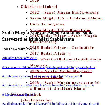
2020
Cikkek iskolánkról
2022 – Szabó Magda Emlékverseny
Szabó Magda 105 – Irodalmi délután
Duna Tv forgatás
Szabó Magda 105 – Riportfilm
Szabó Magda Magyar-Angol Általános Iskola
2018 Budai Polgár – Szabó Magda
Szervezeti és Működési Szabályzata
Emlékverseny
2018 Budai Polgár – Csodatükör
TARTALOMJEGYZÉK
2017 Budai Polgár –
Általános rendelkezések. 6
Drámafesztivállal emlékeztek Szabó
Magdára
A Szervezeti és Működési Szabályzat alapjául szolgáló jogszabályok. 7
2008 – Az első Szabó Magdáról
elnevezett iskola
Az intézmény általános jellemzői az alapító okirat alapján. 8
2008 – Szabó Magda nevét vette fel
Az intézmény vezetője megbízásának feltételei, a képviselet rendje. 9
a Bimbó úti általános iskola
Dokumentumok
A képviselet szabályai 10
Jelentkezési lap
Az alkalmazottak köre, a köznevelési foglalkoztatotti jogviszony, óraadói