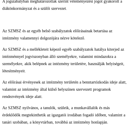
A jogszabályban meghatározottak szerint véleményezési jogot gyakorolt a
diákönkormányzat és a szülői szervezet.
Az SZMSZ és az egyéb belső szabályzatok előírásainak betartása az
intézmény valamennyi dolgozójára nézve kötelező.
Az SZMSZ és a mellékleteit képező egyéb szabályzatok hatálya kiterjed az
intézménnyel jogviszonyban álló személyekre, valamint mindazokra a
személyekre, akik belépnek az intézmény területére, használják helyiségeit,
létesítményeit.
Az előírásai érvényesek az intézmény területén a benntartózkodás ideje alatt,
valamint az intézmény által külső helyszínen szervezett programok
rendezvények ideje alatt.
Az SZMSZ nyilvános, a tanulók, szüleik, a munkavállalók és más
érdeklődők megtekinthetik az igazgatói irodában fogadó időben, valamint a
tanári szobában, a könyvtárban, továbbá az intézmény honlapján.