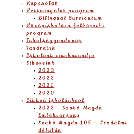
Kapcsolat
Kéttannyelvű program
Bilingual Curriculum
Középiskolára felkészítő
program
Tehetséggondozás
Tanáraink
Iskolánk munkarendje
Sikereink
2023
2022
2021
2020
Cikkek iskolánkról
2022 – Szabó Magda
Emlékverseny
Szabó Magda 105 – Irodalmi
délután