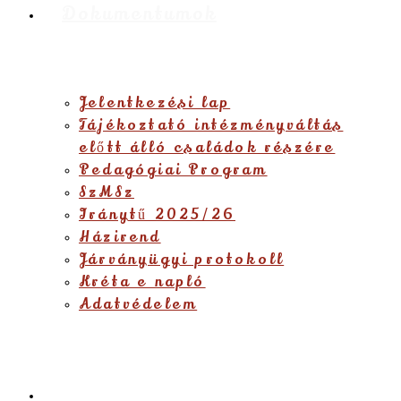
Dokumentumok
Jelentkezési lap
Tájékoztató intézményváltás
előtt álló családok részére
Pedagógiai Program
SzMSz
Iránytű 2025/26
Házirend
Járványügyi protokoll
Kréta e napló
Adatvédelem
Eseménynaptár