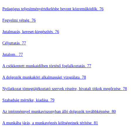
Pedagógus teljesítményértékelésbe bevont közreműködők. 76
Fegyelmi vétség. 76
Jutalmazás, kereset-kiegészítés. 76
Céljuttatás. 77
Jutalom.. 77
A csökkentett munkaidőben történő foglalkoztatás. 77
A dolgozók munkaköri alkalmassági vizsgálata. 78
Nyilatkozat tömegtájékoztató szervek részére, hivatali titkok megőrzése. 78
Szabadság mértéke, kiadása. 79
Az intézménnyel munkaviszonyban álló dolgozók továbbképzése. 80
A munkába járás, a munkavégzés költségeinek térítése. 81