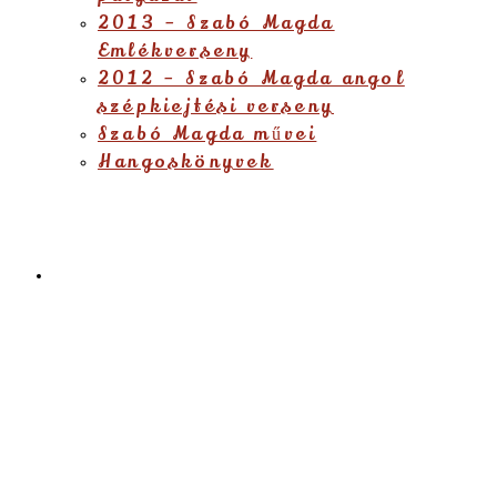
2013 – Szabó Magda
Emlékverseny
2012 – Szabó Magda angol
szépkiejtési verseny
Szabó Magda művei
Hangoskönyvek
Étlap
Menu
Close