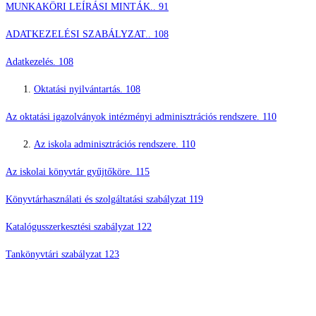
MUNKAKÖRI LEÍRÁSI MINTÁK.. 91
ADATKEZELÉSI SZABÁLYZAT.. 108
Adatkezelés. 108
Oktatási nyilvántartás. 108
Az oktatási igazolványok intézményi adminisztrációs rendszere. 110
Az iskola adminisztrációs rendszere. 110
Az iskolai könyvtár gyűjtőköre. 115
Könyvtárhasználati és szolgáltatási szabályzat 119
Katalógusszerkesztési szabályzat 122
Tankönyvtári szabályzat 123