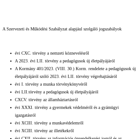
A Szervezeti és Működési Szabályzat alapjául szolgáló jogszabályok
évi CXC. törvény a nemzeti köznevelésről
A 2023. évi LII. törvény a pedagógusok új életpályájáról
A Kormány 401/2023. (VIII. 30.) Korm. rendelete a pedagógusok új
életpályájáról szóló 2023. évi LII. törvény végrehajtásáról
évi I. törvény a munka törvénykönyvéről
évi LII.törvény a pedagógusok új életpályájáról
CXCV. törvény az államháztartásról
évi XXXI. törvény a gyermekek védelméről és a gyámügyi
igazgatásról
évi XCIII. törvény a munkavédelemről
évi XCIII. törvény az illetékekről
évi CXII. törvény az információs önrendelkezési jogról és az