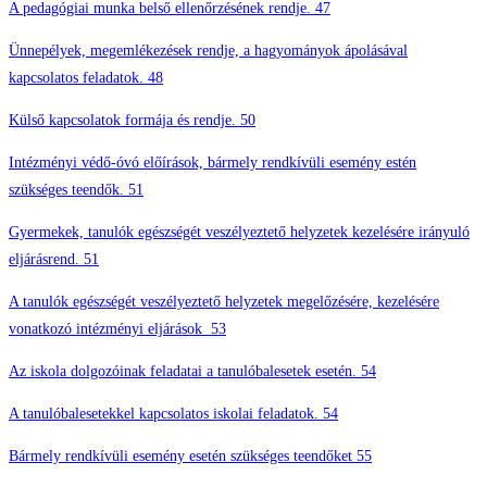
A pedagógiai munka belső ellenőrzésének rendje. 47
Ünnepélyek, megemlékezések rendje, a hagyományok ápolásával
kapcsolatos feladatok. 48
Külső kapcsolatok formája és rendje. 50
Intézményi védő-óvó előírások, bármely rendkívüli esemény estén
szükséges teendők. 51
Gyermekek, tanulók egészségét veszélyeztető helyzetek kezelésére irányuló
eljárásrend. 51
A tanulók egészségét veszélyeztető helyzetek megelőzésére, kezelésére
vonatkozó intézményi eljárások 53
Az iskola dolgozóinak feladatai a tanulóbalesetek esetén. 54
A tanulóbalesetekkel kapcsolatos iskolai feladatok. 54
Bármely rendkívüli esemény esetén szükséges teendőket 55