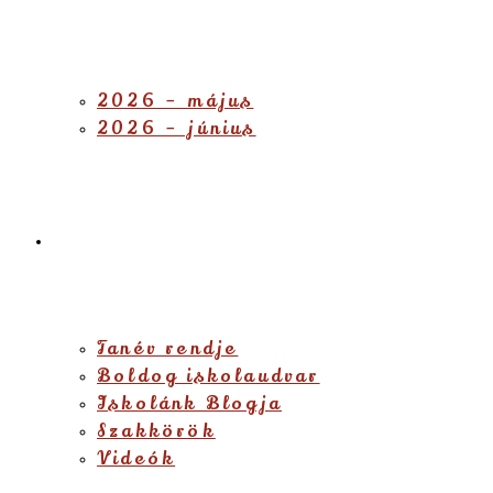
2026 – május
2026 – június
Diákjainknak
Tanév rendje
Boldog iskolaudvar
Iskolánk Blogja
Szakkörök
Videók