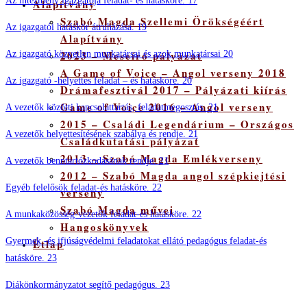
Az intézmény igazgatója feladat- és hatásköre. 17
Alapítvány
Szabó Magda Szellemi Örökségéért
Az igazgatói hatáskör átruházása. 19
Alapítvány
2023 – Meseíró pályázat
Az igazgató közvetlen munkatársai és azok munkatársai 20
A Game of Voice – Angol verseny 2018
Az igazgató -helyettes feladat – és hatásköre. 20
Drámafesztivál 2017 – Pályázati kiírás
Game of Voice 2016 – Angol verseny
A vezetők közötti kapcsolattartás, feladatmegosztás. 21
2015 – Családi Legendárium – Országos
A vezetők helyettesítésének szabálya és rendje. 21
Családkutatási pályázat
2013 – Szabó Magda Emlékverseny
A vezetők benntartózkodásának rendje. 21
2012 – Szabó Magda angol szépkiejtési
Egyéb felelősök feladat-és hatásköre. 22
verseny
Szabó Magda művei
A munkaközösség-vezetők feladat-és hatásköre. 22
Hangoskönyvek
Gyermek -és ifjúságvédelmi feladatokat ellátó pedagógus feladat-és
Étlap
hatásköre. 23
Diákönkormányzatot segítő pedagógus. 23