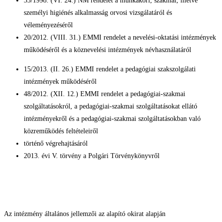
33/1998. (VI. 24.) NM rendelet a munkaköri, szakmai, illetve
személyi higiénés alkalmasság orvosi vizsgálatáról és
véleményezéséről
20/2012. (VIII. 31.) EMMI rendelet a nevelési-oktatási intézmények
működéséről és a köznevelési intézmények névhasználatáról
15/2013. (II. 26.) EMMI rendelet a pedagógiai szakszolgálati
intézmények működéséről
48/2012. (XII. 12.) EMMI rendelet a pedagógiai-szakmai
szolgáltatásokról, a pedagógiai-szakmai szolgáltatásokat ellátó
intézményekről és a pedagógiai-szakmai szolgáltatásokban való
közreműködés feltételeiről
történő végrehajtásáról
2013. évi V. törvény a Polgári Törvénykönyvről
Az intézmény általános jellemzői az alapító okirat alapján