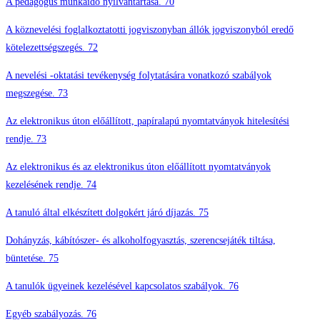
A pedagógus munkaidő nyilvántartása. 70
A köznevelési foglalkoztatotti jogviszonyban állók jogviszonyból eredő
kötelezettségszegés. 72
A nevelési -oktatási tevékenység folytatására vonatkozó szabályok
megszegése. 73
Az elektronikus úton előállított, papíralapú nyomtatványok hitelesítési
rendje. 73
Az elektronikus és az elektronikus úton előállított nyomtatványok
kezelésének rendje. 74
A tanuló által elkészített dolgokért járó díjazás. 75
Dohányzás, kábítószer- és alkoholfogyasztás, szerencsejáték tiltása,
büntetése. 75
A tanulók ügyeinek kezelésével kapcsolatos szabályok. 76
Egyéb szabályozás. 76