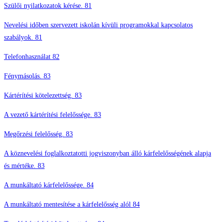
Szülői nyilatkozatok kérése. 81
Nevelési időben szervezett iskolán kívüli programokkal kapcsolatos
szabályok. 81
Telefonhasználat 82
Fénymásolás. 83
Kártérítési kötelezettség. 83
A vezető kártérítési felelőssége. 83
Megőrzési felelősség. 83
A köznevelési foglalkoztatotti jogviszonyban álló kárfelelősségének alapja
és mértéke. 83
A munkáltató kárfelelőssége. 84
A munkáltató mentesítése a kárfelelősség alól 84