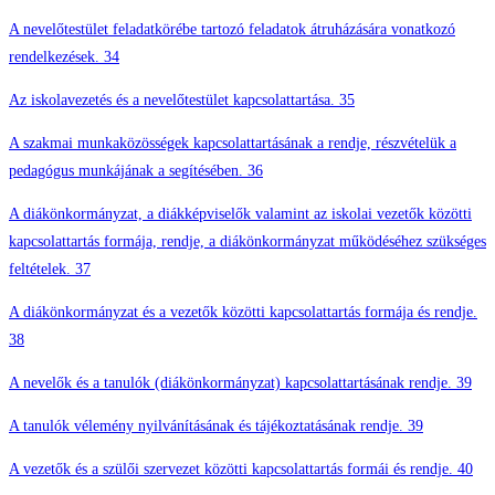
A nevelőtestület feladatkörébe tartozó feladatok átruházására vonatkozó
rendelkezések. 34
Az iskolavezetés és a nevelőtestület kapcsolattartása. 35
A szakmai munkaközösségek kapcsolattartásának a rendje, részvételük a
pedagógus munkájának a segítésében. 36
A diákönkormányzat, a diákképviselők valamint az iskolai vezetők közötti
kapcsolattartás formája, rendje, a diákönkormányzat működéséhez szükséges
feltételek. 37
A diákönkormányzat és a vezetők közötti kapcsolattartás formája és rendje.
38
A nevelők és a tanulók (diákönkormányzat) kapcsolattartásának rendje. 39
A tanulók vélemény nyilvánításának és tájékoztatásának rendje. 39
A vezetők és a szülői szervezet közötti kapcsolattartás formái és rendje. 40