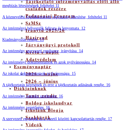
Tájékoztató intézményváltás előtt álló
megbízás létesítésének feltételei 11
családok részére
Pedagógiai Program
A köznevelési foglalkoztatotti jogviszony létesítése, feltételei 11
SzMSz
Az intézményi bélyegzők felirata és lenyomata. 12
Iránytű 2025/26
Házirend
Kiadmányozás rendje. 13
Járványügyi protokoll
Kréta e napló
Az intézmény szervezeti rendszere, irányítása. 14
Adatvédelem
Az intézményi dokumentumok és azok nyilvánossága. 14
Eseménynaptár
2026 – május
Az iskolai dokumentumok nyilvánossága. 15
2026 – június
A tájékoztatás kérésének és erre a tájékoztatás adásának rendje. 16
Diákjainknak
Tanév rendje
Az intézmény vezetési szerkezete. 16
Boldog iskolaudvar
Az intézmény vezetősége. 16
Iskolánk Blogja
Szakkörök
A szervezeti egységek és a vezető közötti kapcsolattartás rendje. 17
Videók